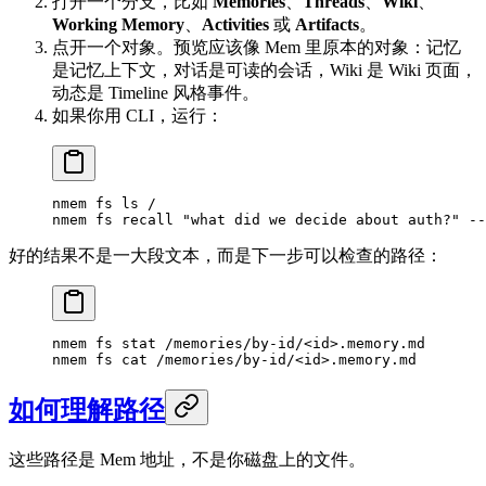
打开一个分支，比如
Memories
、
Threads
、
Wiki
、
Working Memory
、
Activities
或
Artifacts
。
点开一个对象。预览应该像 Mem 里原本的对象：记忆
是记忆上下文，对话是可读的会话，Wiki 是 Wiki 页面，
动态是 Timeline 风格事件。
如果你用 CLI，运行：
nmem
 fs
 ls
 /
nmem
 fs
 recall
 "what did we decide about auth?"
 --
好的结果不是一大段文本，而是下一步可以检查的路径：
nmem
 fs
 stat
 /memories/by-id/
<
i
d
>
.memory.md
nmem
 fs
 cat
 /memories/by-id/
<
i
d
>
.memory.md
如何理解路径
这些路径是 Mem 地址，不是你磁盘上的文件。