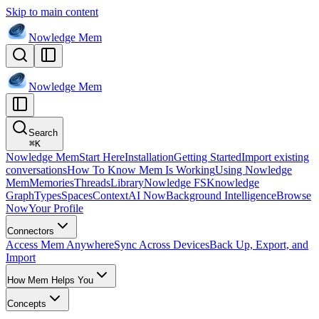
Skip to main content
Nowledge
Mem
Nowledge
Mem
Search
⌘
K
Nowledge Mem
Start Here
Installation
Getting Started
Import existing
conversations
How To Know Mem Is Working
Using Nowledge
Mem
Memories
Threads
Library
Nowledge FS
Knowledge
Graph
Types
Spaces
Context
AI Now
Background Intelligence
Browse
Now
Your Profile
Connectors
Access Mem Anywhere
Sync Across Devices
Back Up, Export, and
Import
How Mem Helps You
Concepts