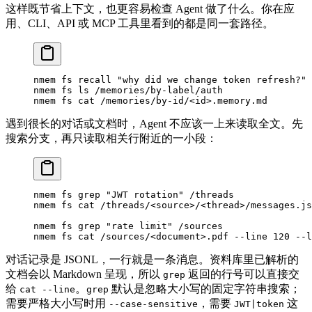
这样既节省上下文，也更容易检查 Agent 做了什么。你在应
用、CLI、API 或 MCP 工具里看到的都是同一套路径。
nmem
 fs
 recall
 "why did we change token refresh?"
 
nmem
 fs
 ls
 /memories/by-label/auth
nmem
 fs
 cat
 /memories/by-id/
<
i
d
>
.memory.md
遇到很长的对话或文档时，Agent 不应该一上来读取全文。先
搜索分支，再只读取相关行附近的一小段：
nmem
 fs
 grep
 "JWT rotation"
 /threads
nmem
 fs
 cat
 /threads/
<
sourc
e
>
/
<
threa
d
>
/messages.js
nmem
 fs
 grep
 "rate limit"
 /sources
nmem
 fs
 cat
 /sources/
<
documen
t
>
.pdf
 --line
 120
 --l
对话记录是 JSONL，一行就是一条消息。资料库里已解析的
文档会以 Markdown 呈现，所以
返回的行号可以直接交
grep
给
。
默认是忽略大小写的固定字符串搜索；
cat --line
grep
需要严格大小写时用
，需要
这
--case-sensitive
JWT|token