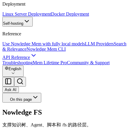
Deployment
Linux Server Deployment
Docker Deployment
Self-hosting
Reference
Use Nowledge Mem with fully local models
LLM Providers
Search
& Relevance
Nowledge Mem CLI
API Reference
Troubleshooting
Mem Lifetime Pro
Community & Support
English
Ask AI
On this page
Nowledge FS
支撑知识树、Agent、脚本和 /fs 的路径层。