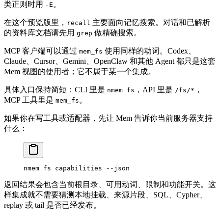
类正则时用
。
-E
在这个预览版里，
主要面向记忆搜索。对话和已解析
recall
的资料库文档请先用
做精确搜索。
grep
MCP 客户端可以通过
使用同样的动词。Codex、
mem_fs
Claude、Cursor、Gemini、OpenClaw 和其他 Agent 都只是这套
Mem 视图的使用者；它不属于某一个集成。
具体入口保持简短：CLI 里是
，API 里是
，
nmem fs
/fs/*
MCP 工具里是
。
mem_fs
如果你在写工具或适配器，先让 Mem 告诉你当前服务器支持
什么：
nmem
 fs
 capabilities
 --json
返回结果会包含当前根目录、可用动词、限制和功能开关。这
样集成就不需要猜测本地挂载、来源片段、SQL、Cypher、
replay 或 tail 是否已经发布。