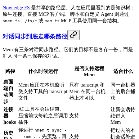
Nowledge FS
是共享的路径层。人在应用里看到的是知识树；
原生连接、直接 MCP 客户端、脚本和自定义 Agent 则通过
、
或
MCP 工具使用同一套结构。
nmem fs
/fs/*
mem_fs
对话同步到底走哪条路径
Mem 有三条对话同步路径。它们的目标不是各存一份，而是
汇入同一条已保存的对话。
是否支持远程
路径
什么时候运行
适合什么
Mem
桌面
Mem 应用在本机监听
只有 transcript 和
同一台机器
端自
受支持工具的 transcript
Mem 在同一台机
上的后台捕
动同
文件
器上才可以
获
步
AI 工具在会话结束、
连接
让新会话持
压缩前或每轮之后调用
支持
器
续进入
hooks
插件
Mem
你运行
把过去的本
nmem t sync -
历史
先预览，再
支持
机会话补进
-from ...