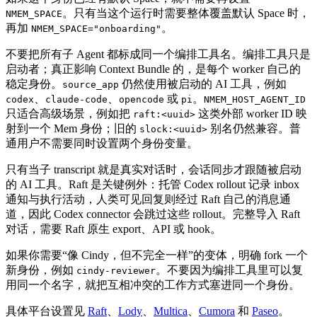
。只有当这个运行时需要整体覆盖默认 Space 时，
NMEM_SPACE
再加
。
NMEM_SPACE="onboarding"
不要把所有子 Agent 都标成同一个编排工具名。编排工具只是
启动者；真正影响 Context Bundle 的，是每个 worker 自己的
稳定身份。
仍然使用被启动的 AI 工具，例如
source_app
、
、
或
。
codex
claude-code
opencode
pi
NMEM_HOST_AGENT_ID
只适合高级场景，例如把
这类外部 worker ID 映
raft:<uuid>
射到一个 Mem 身份；旧的
别名仍然兼容。普
slock:<uuid>
通用户不需要同时设置两个身份变量。
只有当子 transcript 就是真实对话时，会话同步才跟随被启动
的 AI 工具。Raft 是关键例外：托管 Codex rollout 记录 inbox
通知与执行活动，人类可见回复则经过 Raft 自己的消息通
道，因此 Codex connector 会跳过这些 rollout。完整导入 Raft
对话，需要 Raft 原生 export、API 或 hook。
如果你需要“像 Cindy，但不完全一样”的变体，明确 fork 一个
新身份，例如
。不要因为编排工具里可以复
cindy-reviewer
用同一个名字，就把互相冲突的工作方式塞进同一个身份。
具体平台设置见
Raft
、
Lody
、
Multica
、
Cumora
和
Paseo
。