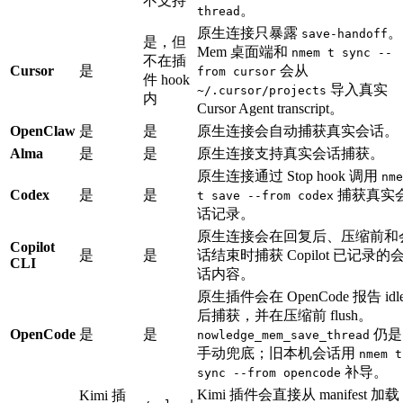
不支持
。
thread
原生连接只暴露
。
save-handoff
是，但
Mem 桌面端和
nmem t sync --
不在插
Cursor
是
会从
from cursor
件 hook
导入真实
~/.cursor/projects
内
Cursor Agent transcript。
OpenClaw
是
是
原生连接会自动捕获真实会话。
Alma
是
是
原生连接支持真实会话捕获。
原生连接通过 Stop hook 调用
nme
Codex
是
是
捕获真实
t save --from codex
话记录。
原生连接会在回复后、压缩前和
Copilot
是
是
话结束时捕获 Copilot 已记录的
CLI
话内容。
原生插件会在 OpenCode 报告 idl
后捕获，并在压缩前 flush。
OpenCode
是
是
仍是
nowledge_mem_save_thread
手动兜底；旧本机会话用
nmem t
补导。
sync --from opencode
Kimi 插件会直接从 manifest 加载
Kimi 插