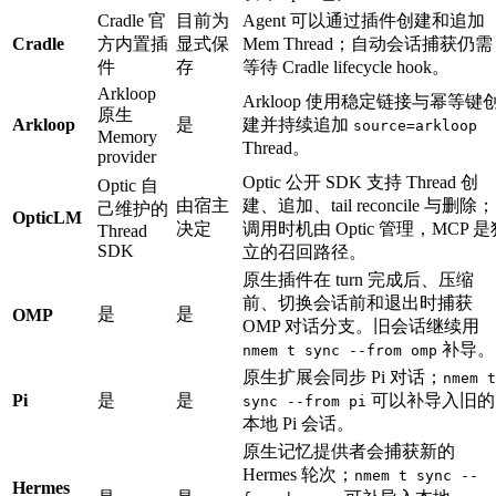
Cradle 官
目前为
Agent 可以通过插件创建和追加
Cradle
方内置插
显式保
Mem Thread；自动会话捕获仍需
件
存
等待 Cradle lifecycle hook。
Arkloop
Arkloop 使用稳定链接与幂等键
原生
Arkloop
是
建并持续追加
source=arkloop
Memory
Thread。
provider
Optic 公开 SDK 支持 Thread 创
Optic 自
由宿主
建、追加、tail reconcile 与删除；
己维护的
OpticLM
决定
调用时机由 Optic 管理，MCP 是
Thread
SDK
立的召回路径。
原生插件在 turn 完成后、压缩
前、切换会话前和退出时捕获
是
是
OMP
OMP 对话分支。旧会话继续用
补导。
nmem t sync --from omp
原生扩展会同步 Pi 对话；
nmem t
Pi
是
是
可以补导入旧的
sync --from pi
本地 Pi 会话。
原生记忆提供者会捕获新的
Hermes 轮次；
nmem t sync --
Hermes