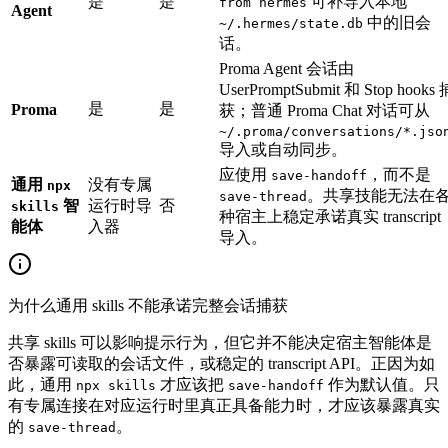
是
是
可补导入本地
from hermes
Agent
中的旧会
~/.hermes/state.db
话。
Proma Agent 会话由
UserPromptSubmit 和 Stop hooks 
是
是
Proma
获；普通 Proma Chat 对话可从
~/.proma/conversations/*.jso
导入或自动同步。
应使用
，而不是
save-handoff
通用
没有专属
npx
。共享技能无法在
save-thread
智
运行时导
否
skills
种宿主上稳定承诺真实 transcript
能体
入器
导入。
为什么通用 skills 不能承诺完整会话捕获
共享 skills 可以影响提示行为，但它并不能决定宿主智能体是
否暴露可读取的会话文件，或稳定的 transcript API。正因为如
此，通用
才应该把
作为默认值。只
npx skills
save-handoff
有专属连接在对应运行时里真正具备能力时，才应该暴露真实
的
。
save-thread