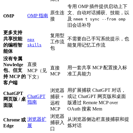
专用 OMP 插件提供启动上下
原生连
文、自动对话捕获、技能，以
OMP 指南
OMP
接
及
nmem t sync --from omp
旧会话补导
更多支持
复用型
共享技能
不需要自己手写系统提示，也
npx
工作流
的编程智
能复用记忆工作流
skills
包
能体
没有专属
直接
Nowledge
用一套共享 MCP 配置接入标
直接
包、但支
MCP（见
MCP
准工具能力
持 MCP 的
下文）
客户端
用扩展捕获 ChatGPT 对话，
浏览器
ChatGPT
ChatGPT
或让 ChatGPT 网页版和桌面
捕获 +
网页版 / 桌
指南
版通过 Remote MCP over
远程
面版
MCP
OAuth 搜索 Mem
浏览器
浏览器扩
从浏览器侧边栏直接捕获和提
Chrome 或
捕获入
展
炼对话
Edge
口