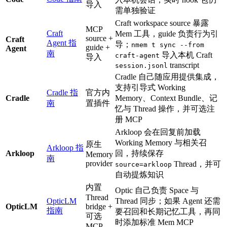
导入
需单独验证
Craft workspace source 暴露
MCP
Craft
Mem 工具，guide 负责行为引
source +
Craft
Agent 指
导；
nmem t sync --from
guide +
Agent
南
导入本机 Craft
craft-agent
导入
transcript
session.jsonl
Cradle 自己随应用提供集成，
支持引导式 Working
Cradle 指
官方内
Cradle
Memory、Context Bundle、记
南
置插件
忆与 Thread 操作，并可选注
册 MCP
Arkloop 会在回复前加载
Working Memory 与相关召
原生
Arkloop 指
Arkloop
回，持续保存
Memory
南
provider
Thread，并可
source=arkloop
自动提炼知识
内置
Optic 自己负责 Space 与
Thread
OpticLM
Thread 同步；如果 Agent 还需
OpticLM
bridge +
指南
要召回和长期记忆工具，再同
可选
时添加标准 Mem MCP
MCP