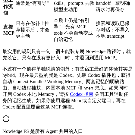
型工
通常是“有引导”
skills、prompts 去教
handoff，或明确
作流
模型主动用
请求时再保存
包
本质上仍是“有引
只有在你补上推
搜索和读取已保
导”；光有 MCP
直接
荐提示后，才会
存对话；不导入
MCP
tools 不会自动变成
更主动
本地 transcript
自治记忆
最实用的规则只有一句：宿主能装专属 Nowledge 路径时，就
先装它。只有在没有更好入口时，才退回到通用 MCP。
不过有一个值得单独说清的例外：有些宿主最好的体验其实是
hybrid。现在最典型的就是 Codex。先装 Codex 插件包，获得
自动 Context Bundle / Working Memory、两套记忆的明确路
由、自动线程捕获、内置本地 MCP 和
兜底。如果同时
nmem
开启 Codex 本地 Memory，请按
Codex 指南
关闭工具辅助任
务的记忆生成。如果你使用远程 Mem 或自定义端口，再在
Codex 配置里覆盖这条 MCP 连接。
Nowledge FS 是所有 Agent 共用的入口