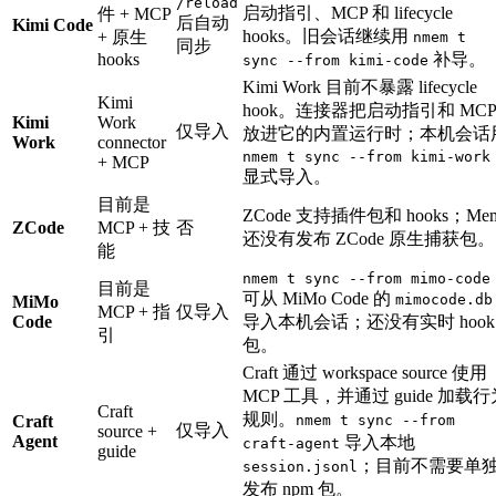
/reload
启动指引、MCP 和 lifecycle
件 + MCP
后自动
Kimi Code
hooks。旧会话继续用
+ 原生
nmem t
同步
hooks
补导。
sync --from kimi-code
Kimi Work 目前不暴露 lifecycle
Kimi
hook。连接器把启动指引和 MCP
Kimi
Work
仅导入
放进它的内置运行时；本机会话
Work
connector
nmem t sync --from kimi-work
+ MCP
显式导入。
目前是
ZCode 支持插件包和 hooks；Me
ZCode
MCP + 技
否
还没有发布 ZCode 原生捕获包。
能
nmem t sync --from mimo-code
目前是
可从 MiMo Code 的
mimocode.db
MiMo
MCP + 指
仅导入
Code
导入本机会话；还没有实时 hook
引
包。
Craft 通过 workspace source 使用
MCP 工具，并通过 guide 加载行
Craft
规则。
Craft
nmem t sync --from
仅导入
source +
Agent
导入本地
craft-agent
guide
；目前不需要单
session.jsonl
发布 npm 包。