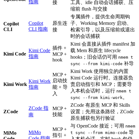
指南
接
工具、idle 自动会话捕获、压
缩前 flush 与交接
专属插件，提供生命周期钩
Copilot
原生连
子、Working Memory 启动、
Copilot
CLI 指南
CLI
接
检索引导，以及压缩前或退出
时的会话捕获
Kimi 会直接从插件 manifest 加
插件 +
Kimi Code
载 Mem 和原生 lifecycle
Kimi Code
MCP +
指南
hooks；旧会话仍可用
nmem t
hook
补导
sync --from kimi-code
Kimi Work 使用独立的内置
MCP +
Kimi Code 运行时。连接器负
启动技
Kimi Work
Kimi Work
责启动指引和 MCP；需要导
指南
能 + 导
入本机会话时，运行
nmem t
入
。
sync --from kimi-work
ZCode 有原生 MCP 和 Skills
ZCode 指
MCP +
ZCode
设置；先用这条路径，ZCode
技能
南
原生捕获包另行验证
与 OpenCode 接近；可用
nmem
MCP +
MiMo
导
MiMo
t sync --from mimo-code
指引 +
Code 指南
Code
入本机会话，实时 hook 包仍