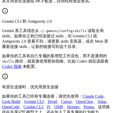
具支持原生连接或 MCP 配置，自动化程度会更高。
Gemini CLI 和 Antigravity 2.0
Gemini 系工具现在从
读取全局
~/.gemini/config/skills
skills。如果你之前已经连接过 skills，但 Gemini CLI 或
Antigravity 2.0 里看不到，请更新 skills 安装器，或在 Mem 里
重新连接 skills，让新的链接写到这个目录。
如果你的工具有自己专属的复用型工作流包，而不是通用的
路径，就直接使用那份指南。比如 Codex 就应该跟着
skills
Codex 指南
来配置。
有原生连接时，优先用原生连接
如果你的工具已经有专属连接，请优先使用：
Claude Code
、
Grok Build
、
Gemini CLI
、
Droid
、
Cursor
、
OpenClaw
、
Alma
、
OpenCode
、
Copilot CLI
、
Pi
、
OMP
、
Hermes
、
Proma
。这些路
径在共享记忆模型之上，还会加入工具专属的行为能力。