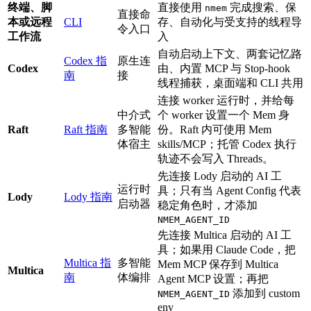
终端、脚
直接使用
完成搜索、保
nmem
直接命
本或远程
CLI
存、自动化与受支持的线程导
令入口
工作流
入
自动启动上下文、两套记忆路
Codex 指
原生连
Codex
由、内置 MCP 与 Stop-hook
南
接
线程捕获，桌面端和 CLI 共用
连接 worker 运行时，并给每
中介式
个 worker 设置一个 Mem 身
Raft
Raft 指南
多智能
份。Raft 内可使用 Mem
体宿主
skills/MCP；托管 Codex 执行
轨迹不会写入 Threads。
先连接 Lody 启动的 AI 工
运行时
具；只有当 Agent Config 代表
Lody
Lody 指南
启动器
稳定角色时，才添加
NMEM_AGENT_ID
先连接 Multica 启动的 AI 工
具；如果用 Claude Code，把
Multica 指
多智能
Mem MCP 保存到 Multica
Multica
南
体编排
Agent MCP 设置；再把
添加到 custom
NMEM_AGENT_ID
env