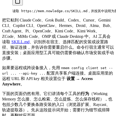
读取 https://mem.nowledge.co/SKILL.md，并按其中说
把它粘到 Claude Code、Grok Build、Codex、Cursor、Gemini
CLI、Copilot CLI、OpenClaw、Hermes、Droid、Alma、Bub、
Craft Agent、Pi、OpenCode、Kimi Code、Kimi Work、
ZCode、MiMo Code、OMP 或 Claude Desktop 中。AI 工具会
读取
SKILL.md
、识别所在宿主、选择匹配的安装或设置路
径、验证连接，并告诉你需要重启什么。命令行宿主通常可以
直接安装；桌面应用型工具可能仍需要你确认市场安装或手动
步骤。
如果要远程或跨设备接入，先用
nmem config client set --
配置共享客户端连接。桌面应用里的
url ... --api-key ...
远程 URL 和 API key 相关设置位于
设置 → Access
Anywhere
。
下面的页面仍然有用。它们讲清每个工具的
行为
（Working
Memory 怎么接、怎么检索、怎么提炼、怎么保存线程），也
包括少数几个要换条路安装的入口（浏览器扩展、Raycast、
轨迹提取器）。先从这段提示词开始；需要行为细节或排障
时，再翻对应页面。