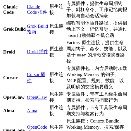
专属插件，提供生命周期钩
原生连
Claude
Claude
子、斜杠命令、工作记忆简报
Code
Code 插件
接
加载与自动会话捕获
编程智能体插件路径，提供启
原生连
Grok Build
Grok Build
动上下文、记忆引导，并通过
指南
接
自动捕获本机会话
nmem
Factory 原生连接，提供生命
原生连
周期钩子、命令、技能，以及
Droid 插件
Droid
接
基于
的清晰交接摘要路
nmem
径
专属插件包，内含启动时加载
Cursor 插
原生连
Working Memory 的钩子、
Cursor
件
接
MCP 配置、规则、技能，以
及明确的交接摘要语义
原生连
专属插件，带有工具级生命周
OpenClaw
OpenClaw
接
期支持、检索与捕获行为
原生连
专属插件，带有工具级生命周
Alma
Alma
接
期支持与检索行为
原生连接：Context Bundle、
OpenCode
原生连
Working Memory、搜索/保存
OpenCode