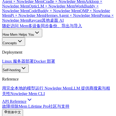
Agent × Nowledge Mem
Cradle × Nowledge Mem
Arkloop ×
Nowledge Mem
OpticLM × Nowledge Mem
WorkBuddy ×
Nowledge Mem
CodeBuddy × Nowledge Mem
OMP × Nowledge
Mem
Pi × Nowledge Mem
Hermes Agent × Nowledge Mem
Proma ×
Nowledge Mem
Raycast
其他桌面 AI
随处访问 Mem
多设备同步
备份、导出与导入
How Mem Helps You
Concepts
Deployment
Linux 服务器部署
Docker 部署
Self-hosting
Reference
用完全本地的模型运行 Nowledge Mem
LLM 提供商
搜索与相
关性
Nowledge Mem CLI
API Reference
故障排除
Mem Lifetime Pro
社区与支持
简体中文