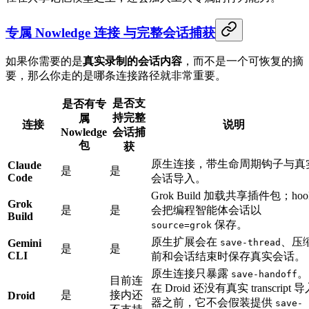
专属 Nowledge 连接 与完整会话捕获
如果你需要的是
真实录制的会话内容
，而不是一个可恢复的摘
要，那么你走的是哪条连接路径就非常重要。
是否支
是否有专
持完整
属
连接
说明
Nowledge
会话捕
包
获
原生连接，带生命周期钩子与真
Claude
是
是
Code
会话导入。
Grok Build 加载共享插件包；hoo
Grok
是
是
会把编程智能体会话以
Build
保存。
source=grok
原生扩展会在
、压
Gemini
save-thread
是
是
CLI
前和会话结束时保存真实会话。
原生连接只暴露
。
save-handoff
目前连
在 Droid 还没有真实 transcript 
是
接内还
Droid
器之前，它不会假装提供
save-