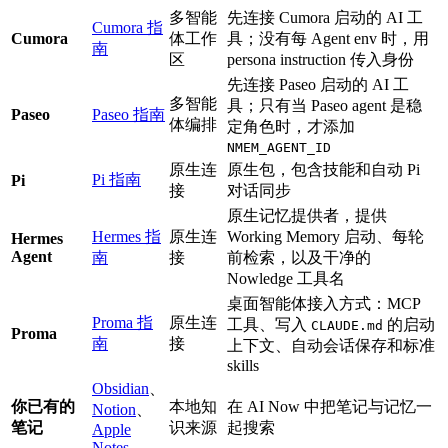
多智能
先连接 Cumora 启动的 AI 工
Cumora 指
Cumora
体工作
具；没有每 Agent env 时，用
南
区
persona instruction 传入身份
先连接 Paseo 启动的 AI 工
多智能
具；只有当 Paseo agent 是稳
Paseo
Paseo 指南
体编排
定角色时，才添加
NMEM_AGENT_ID
原生连
原生包，包含技能和自动 Pi
Pi 指南
Pi
接
对话同步
原生记忆提供者，提供
Hermes 指
原生连
Working Memory 启动、每轮
Hermes
Agent
南
接
前检索，以及干净的
Nowledge 工具名
桌面智能体接入方式：MCP
Proma 指
原生连
工具、写入
的启动
CLAUDE.md
Proma
南
接
上下文、自动会话保存和标准
skills
Obsidian
、
你已有的
本地知
在 AI Now 中把笔记与记忆一
Notion
、
笔记
识来源
起搜索
Apple
Notes