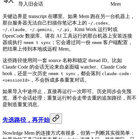
导入
导入旧会话
Mem
关键边界是 transcript 在哪里。如果 Mem 跑在另一台机器上，
那台服务器无法自己扫描你笔记本上的
、
~/.codex
、
、
、Kimi Work 运行时或
~/.claude
~/.gemini
~/.pi
OpenCode 数据库。请在 AI 工具运行的那台机器上安装连接
器或执行
；它会通过同一份
客户端配置，
nmem t sync
nmem
把结果上传到本地或远程 Mem。
这些路径使用同一套 source 名称和稳定 thread ID。比如
Claude Code 的会话无论来自桌面端 watcher、Claude Code
hook，还是一次历史
，都会落到
nmem t sync
claude-code-
，不会拆成多条重复对话。
<sessionId>
如果导入中途停止，直接再运行一次即可。历史同步会先预
览、逐个会话处理；重复运行时会走带去重的追加路径，而不
是制造重复消息。
先选路径，再开始
Nowledge Mem 的连接方式有很多，但第一判断其实很简单：