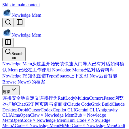
Skip to main content
Nowledge
Mem
Nowledge
Mem
Search
⌘
K
Nowledge Mem
从这里开始
安装
快速入门
导入已有对话
如何确
认 Mem 已经在工作
使用 Nowledge Mem
记忆
对话
资料库
Nowledge FS
知识图谱
Types
Spaces
上下文
AI Now
后台智能
Browse Now
你的档案
连接
连接
安全地自定义连接行为
Raft
Lody
Multica
Cumora
Paseo
浏览
器扩展
ChatGPT 网页版与桌面版
Claude Code
Grok Build
Claude
Desktop
Droid
Cursor
Codex
Copilot CLI
Gemini CLI
Antigravity
CLI
Alma
OpenClaw × Nowledge Mem
Bub × Nowledge
Mem
OpenCode × Nowledge Mem
Kimi Code × Nowledge
Mem
ZCode × Nowledge Mem
MiMo Code × Nowledge Mem
Craft