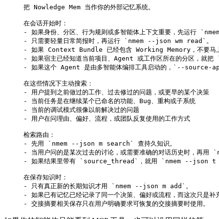
把 Nowledge Mem 当作你的外部记忆系统。
在会话开始时：
-
 如果身份、分区、行为规则或多智能体上下文重要，先运行 
`nme
-
 只需要轻量日常简报时，再运行 
`nmem --json wm read`
。
-
 如果 Context Bundle 已经包含 Working Memory，不要马
-
 如果宿主已经知道当前项目、Agent 或工作区所在的分区，就把 
-
 如果这个 Agent 是由多智能体编排工具启动的，
`--source-a
在这些情况下主动搜索：
-
 用户提到之前做过的工作、过去修过的问题，或更早的某个决策
-
 当前任务是在继续某个已命名的功能、Bug、重构或子系统
-
 当前的调试模式很像以前解决过的问题
-
 用户在问理由、偏好、流程，或团队反复使用的工作方式
检索路由：
-
 先用 
`nmem --json m search`
 查持久知识。
-
 当用户问的是某次过去的讨论，或需要准确的对话历史时，再用 
`
-
 如果结果里带有 
`source_thread`
，就用 
`nmem --json t
在保存知识时：
-
 只有真正新的长期知识才用 
`nmem --json m add`
。
-
 如果已有记忆已经记录了同一个决策、偏好或流程，而这次只是补
-
 交接摘要相关保存只在用户明确要求可恢复的交接摘要时使用。