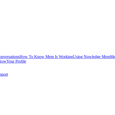
onversations
How To Know Mem Is Working
Using Nowledge Mem
Me
Now
Your Profile
mport