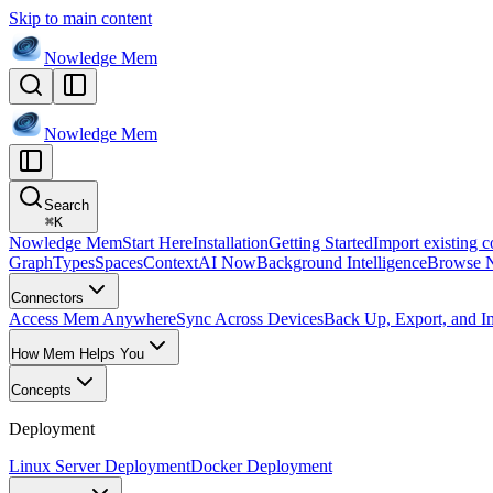
Skip to main content
Nowledge
Mem
Nowledge
Mem
Search
⌘
K
Nowledge Mem
Start Here
Installation
Getting Started
Import existing c
Graph
Types
Spaces
Context
AI Now
Background Intelligence
Browse 
Connectors
Access Mem Anywhere
Sync Across Devices
Back Up, Export, and I
How Mem Helps You
Concepts
Deployment
Linux Server Deployment
Docker Deployment