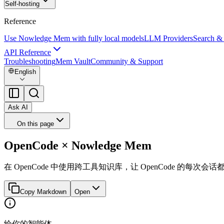
Self-hosting
Reference
Use Nowledge Mem with fully local models
LLM Providers
Search &
API Reference
Troubleshooting
Mem Vault
Community & Support
English
Ask AI
On this page
OpenCode × Nowledge Mem
在 OpenCode 中使用跨工具知识库，让 OpenCode 的
Copy Markdown
Open
给你的智能体