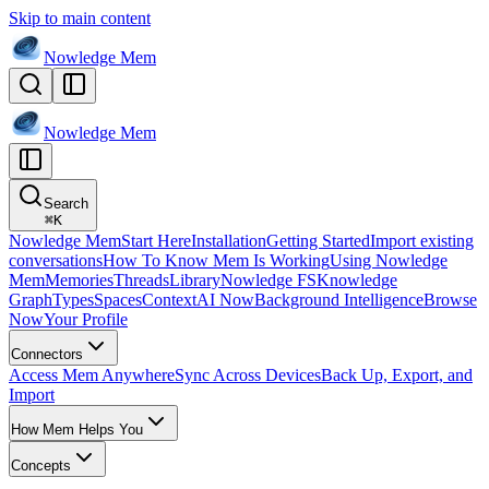
Skip to main content
Nowledge
Mem
Nowledge
Mem
Search
⌘
K
Nowledge Mem
Start Here
Installation
Getting Started
Import existing
conversations
How To Know Mem Is Working
Using Nowledge
Mem
Memories
Threads
Library
Nowledge FS
Knowledge
Graph
Types
Spaces
Context
AI Now
Background Intelligence
Browse
Now
Your Profile
Connectors
Access Mem Anywhere
Sync Across Devices
Back Up, Export, and
Import
How Mem Helps You
Concepts