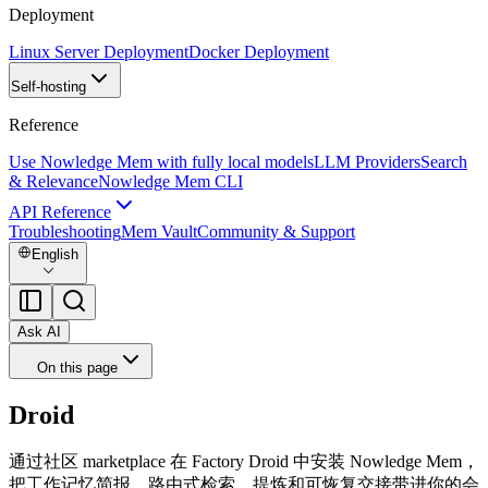
Deployment
Linux Server Deployment
Docker Deployment
Self-hosting
Reference
Use Nowledge Mem with fully local models
LLM Providers
Search
& Relevance
Nowledge Mem CLI
API Reference
Troubleshooting
Mem Vault
Community & Support
English
Ask AI
On this page
Droid
通过社区 marketplace 在 Factory Droid 中安装 Nowledge Mem，
把工作记忆简报、路由式检索、提炼和可恢复交接带进你的会