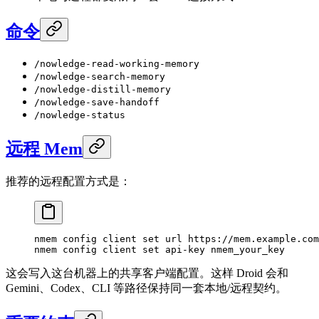
命令
/nowledge-read-working-memory
/nowledge-search-memory
/nowledge-distill-memory
/nowledge-save-handoff
/nowledge-status
远程 Mem
推荐的远程配置方式是：
nmem
 config
 client
 set
 url
 https://mem.example.com
nmem
 config
 client
 set
 api-key
 nmem_your_key
这会写入这台机器上的共享客户端配置。这样 Droid 会和
Gemini、Codex、CLI 等路径保持同一套本地/远程契约。