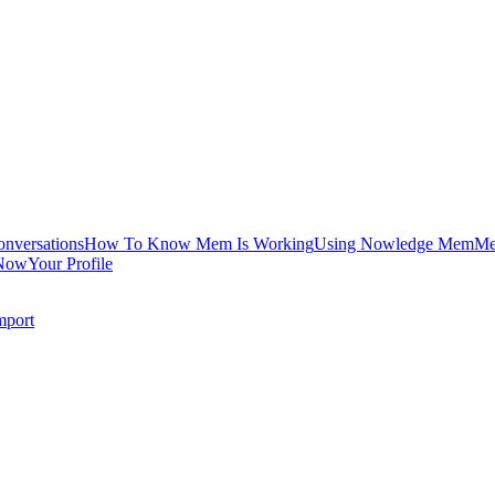
onversations
How To Know Mem Is Working
Using Nowledge Mem
Me
Now
Your Profile
mport