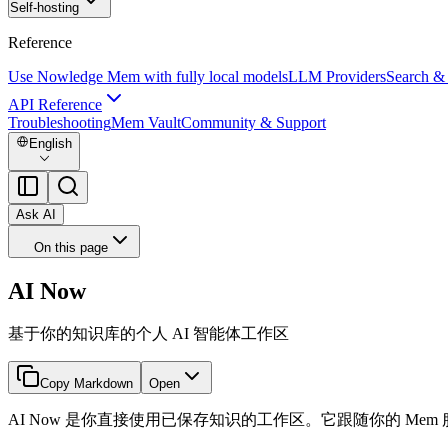
Self-hosting
Reference
Use Nowledge Mem with fully local models
LLM Providers
Search &
API Reference
Troubleshooting
Mem Vault
Community & Support
English
Ask AI
On this page
AI Now
基于你的知识库的个人 AI 智能体工作区
Copy Markdown
Open
AI Now 是你直接使用已保存知识的工作区。它跟随你的 Mem