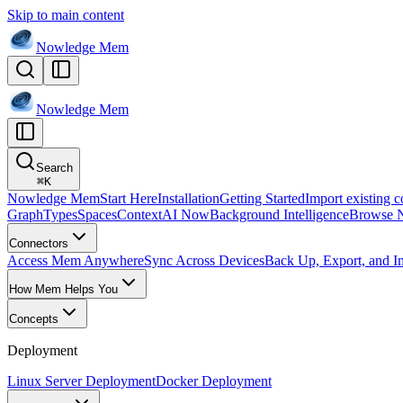
Skip to main content
Nowledge
Mem
Nowledge
Mem
Search
⌘
K
Nowledge Mem
Start Here
Installation
Getting Started
Import existing c
Graph
Types
Spaces
Context
AI Now
Background Intelligence
Browse 
Connectors
Access Mem Anywhere
Sync Across Devices
Back Up, Export, and I
How Mem Helps You
Concepts
Deployment
Linux Server Deployment
Docker Deployment