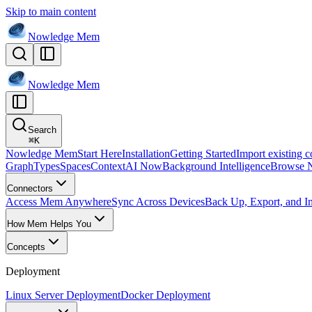
Skip to main content
Nowledge
Mem
Nowledge
Mem
Search
⌘
K
Nowledge Mem
Start Here
Installation
Getting Started
Import existing c
Graph
Types
Spaces
Context
AI Now
Background Intelligence
Browse 
Connectors
Access Mem Anywhere
Sync Across Devices
Back Up, Export, and I
How Mem Helps You
Concepts
Deployment
Linux Server Deployment
Docker Deployment