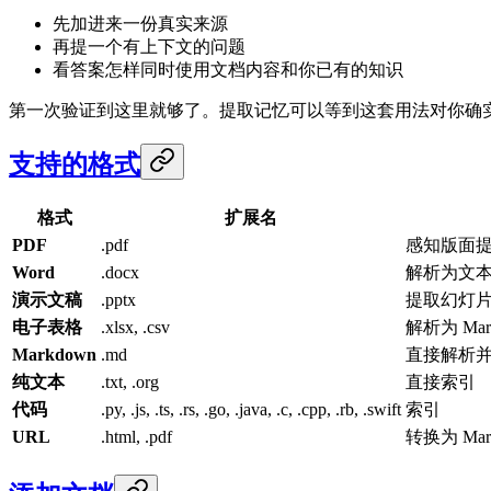
先加进来一份真实来源
再提一个有上下文的问题
看答案怎样同时使用文档内容和你已有的知识
第一次验证到这里就够了。提取记忆可以等到这套用法对你确
支持的格式
格式
扩展名
PDF
.pdf
感知版面
Word
.docx
解析为文
演示文稿
.pptx
提取幻灯
电子表格
.xlsx, .csv
解析为 Ma
Markdown
.md
直接解析
纯文本
.txt, .org
直接索引
代码
.py, .js, .ts, .rs, .go, .java, .c, .cpp, .rb, .swift
索引
URL
.html, .pdf
转换为 Ma