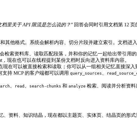
文档里关于 API 限流是怎么说的？"
回答会同时引用文档第 12 页
、代码和其他格式。系统会解析内容、切分片段并建立索引。文档进
w 会检索资料库、读取匹配段落，并和你的记忆一起给出带引用
ent，现在也可以在线程提到某份文档时反向进入资料库内容。
e 节点现在可以被直接检索和读取；你可以从一组相关记忆直接深
 以及任何支持 MCP 的客户端都可以调用
、
query_sources
read_source_
、
、
和
检索、阅读并分析资料
arch
read
search-chunks
analyze
前积累的记忆、资料、知识结晶，现在都以主题页、实体页、结晶页的