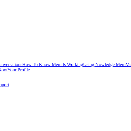
onversations
How To Know Mem Is Working
Using Nowledge Mem
Me
Now
Your Profile
mport