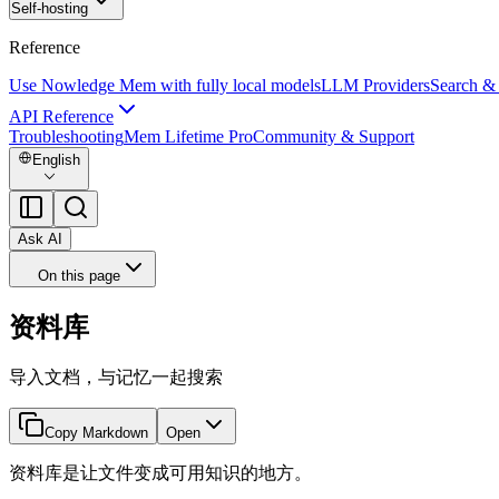
Self-hosting
Reference
Use Nowledge Mem with fully local models
LLM Providers
Search &
API Reference
Troubleshooting
Mem Lifetime Pro
Community & Support
English
Ask AI
On this page
资料库
导入文档，与记忆一起搜索
Copy Markdown
Open
资料库是让文件变成可用知识的地方。