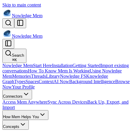
Skip to main content
Nowledge
Mem
Nowledge
Mem
Search
⌘
K
Nowledge Mem
Start Here
Installation
Getting Started
Import existing
conversations
How To Know Mem Is Working
Using Nowledge
Mem
Memories
Threads
Library
Nowledge FS
Knowledge
Graph
Types
Spaces
Context
AI Now
Background Intelligence
Browse
Now
Your Profile
Connectors
Access Mem Anywhere
Sync Across Devices
Back Up, Export, and
Import
How Mem Helps You
Concepts