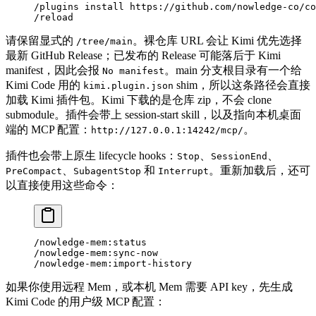
/plugins install https://github.com/nowledge-co/co
/reload
请保留显式的
。裸仓库 URL 会让 Kimi 优先选择
/tree/main
最新 GitHub Release；已发布的 Release 可能落后于 Kimi
manifest，因此会报
。main 分支根目录有一个给
No manifest
Kimi Code 用的
shim，所以这条路径会直接
kimi.plugin.json
加载 Kimi 插件包。Kimi 下载的是仓库 zip，不会 clone
submodule。插件会带上 session-start skill，以及指向本机桌面
端的 MCP 配置：
。
http://127.0.0.1:14242/mcp/
插件也会带上原生 lifecycle hooks：
、
、
Stop
SessionEnd
、
和
。重新加载后，还可
PreCompact
SubagentStop
Interrupt
以直接使用这些命令：
/nowledge-mem:status
/nowledge-mem:sync-now
/nowledge-mem:import-history
如果你使用远程 Mem，或本机 Mem 需要 API key，先生成
Kimi Code 的用户级 MCP 配置：