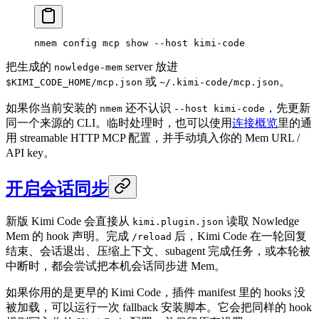
nmem
 config
 mcp
 show
 --host
 kimi-code
把生成的
server 放进
nowledge-mem
或
。
$KIMI_CODE_HOME/mcp.json
~/.kimi-code/mcp.json
如果你当前安装的
还不认识
，先更新
nmem
--host kimi-code
同一个来源的 CLI。临时处理时，也可以使用
连接概览
里的通
用 streamable HTTP MCP 配置，并手动填入你的 Mem URL /
API key。
开启会话同步
新版 Kimi Code 会直接从
读取 Nowledge
kimi.plugin.json
Mem 的 hook 声明。完成
后，Kimi Code 在一轮回复
/reload
结束、会话退出、压缩上下文、subagent 完成任务，或本轮被
中断时，都会尝试把本机会话同步进 Mem。
如果你用的是更早的 Kimi Code，插件 manifest 里的 hooks 没
被加载，可以运行一次 fallback 安装脚本。它会把同样的 hook