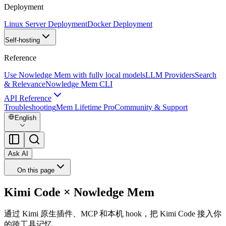
Deployment
Linux Server Deployment
Docker Deployment
Self-hosting
Reference
Use Nowledge Mem with fully local models
LLM Providers
Search
& Relevance
Nowledge Mem CLI
API Reference
Troubleshooting
Mem Lifetime Pro
Community & Support
English
Ask AI
On this page
Kimi Code × Nowledge Mem
通过 Kimi 原生插件、MCP 和本机 hook，把 Kimi Code 接入你
的跨工具记忆。