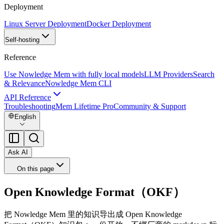
Deployment
Linux Server Deployment
Docker Deployment
Self-hosting
Reference
Use Nowledge Mem with fully local models
LLM Providers
Search
& Relevance
Nowledge Mem CLI
API Reference
Troubleshooting
Mem Lifetime Pro
Community & Support
English
Ask AI
On this page
Open Knowledge Format（OKF）
把 Nowledge Mem 里的知识导出成 Open Knowledge