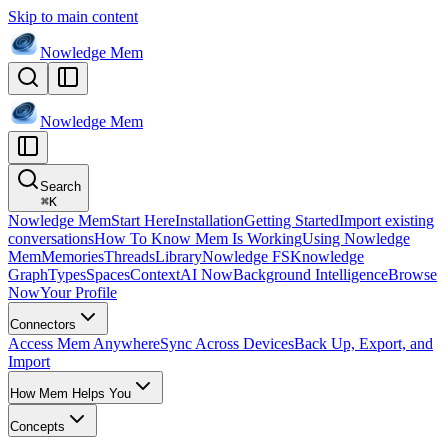
Skip to main content
Nowledge
Mem
Nowledge
Mem
Search
⌘
K
Nowledge Mem
Start Here
Installation
Getting Started
Import existing
conversations
How To Know Mem Is Working
Using Nowledge
Mem
Memories
Threads
Library
Nowledge FS
Knowledge
Graph
Types
Spaces
Context
AI Now
Background Intelligence
Browse
Now
Your Profile
Connectors
Access Mem Anywhere
Sync Across Devices
Back Up, Export, and
Import
How Mem Helps You
Concepts