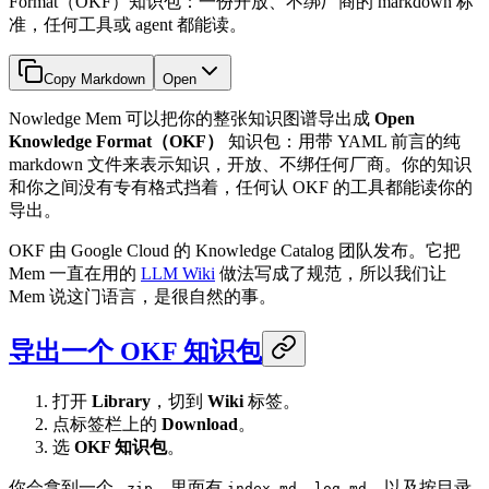
Format（OKF）知识包：一份开放、不绑厂商的 markdown 标
准，任何工具或 agent 都能读。
Copy Markdown
Open
Nowledge Mem 可以把你的整张知识图谱导出成
Open
Knowledge Format（OKF）
知识包：用带 YAML 前言的纯
markdown 文件来表示知识，开放、不绑任何厂商。你的知识
和你之间没有专有格式挡着，任何认 OKF 的工具都能读你的
导出。
OKF 由 Google Cloud 的 Knowledge Catalog 团队发布。它把
Mem 一直在用的
LLM Wiki
做法写成了规范，所以我们让
Mem 说这门语言，是很自然的事。
导出一个 OKF 知识包
打开
Library
，切到
Wiki
标签。
点标签栏上的
Download
。
选
OKF 知识包
。
你会拿到一个
，里面有
、
，以及按目录
.zip
index.md
log.md