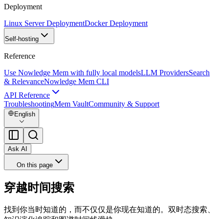
Deployment
Linux Server Deployment
Docker Deployment
Self-hosting
Reference
Use Nowledge Mem with fully local models
LLM Providers
Search
& Relevance
Nowledge Mem CLI
API Reference
Troubleshooting
Mem Vault
Community & Support
English
Ask AI
On this page
穿越时间搜索
找到你当时知道的，而不仅仅是你现在知道的。双时态搜索、