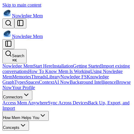
Skip to main content
Nowledge
Mem
Nowledge
Mem
Search
⌘
K
Nowledge Mem
Start Here
Installation
Getting Started
Import existing
conversations
How To Know Mem Is Working
Using Nowledge
Mem
Memories
Threads
Library
Nowledge FS
Knowledge
Graph
Types
Spaces
Context
AI Now
Background Intelligence
Browse
Now
Your Profile
Connectors
Access Mem Anywhere
Sync Across Devices
Back Up, Export, and
Import
How Mem Helps You
Concepts