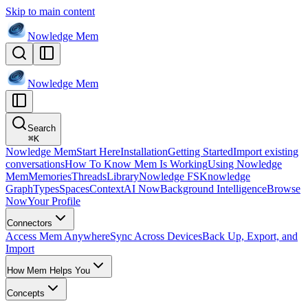
Skip to main content
Nowledge
Mem
Nowledge
Mem
Search
⌘
K
Nowledge Mem
Start Here
Installation
Getting Started
Import existing
conversations
How To Know Mem Is Working
Using Nowledge
Mem
Memories
Threads
Library
Nowledge FS
Knowledge
Graph
Types
Spaces
Context
AI Now
Background Intelligence
Browse
Now
Your Profile
Connectors
Access Mem Anywhere
Sync Across Devices
Back Up, Export, and
Import
How Mem Helps You
Concepts