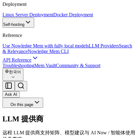
Deployment
Linux Server Deployment
Docker Deployment
Self-hosting
Reference
Use Nowledge Mem with fully local models
LLM Providers
Search
& Relevance
Nowledge Mem CLI
API Reference
Troubleshooting
Mem Vault
Community & Support
한국어
Ask AI
On this page
LLM 提供商
远程 LLM 提供商支持矩阵、模型建议与 AI Now / 智能体使用